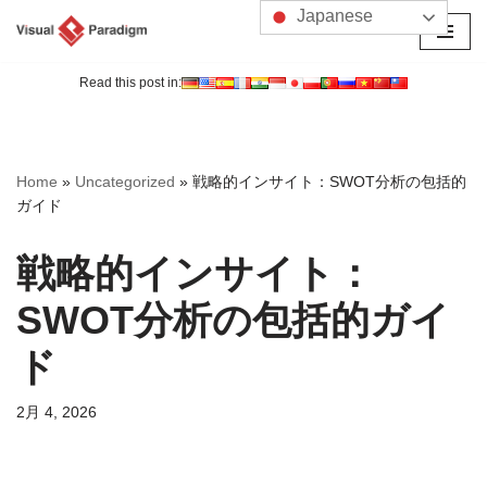
Japanese
コ
ン
Read this post in:
テ
ン
ツ
Home
»
Uncategorized
»
戦略的インサイト：SWOT分析の包括的
へ
ガイド
ス
キ
戦略的インサイト：
ッ
プ
SWOT分析の包括的ガイ
ド
2月 4, 2026