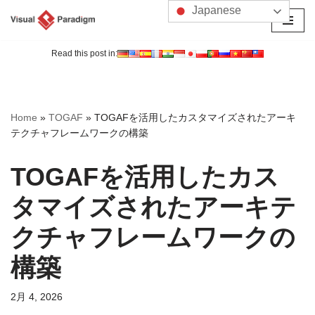
Japanese
コ
ン
Read this post in:
テ
ン
ツ
Home
»
TOGAF
»
TOGAFを活用したカスタマイズされたアーキ
へ
テクチャフレームワークの構築
ス
キ
TOGAFを活用したカス
ッ
プ
タマイズされたアーキテ
クチャフレームワークの
構築
2月 4, 2026