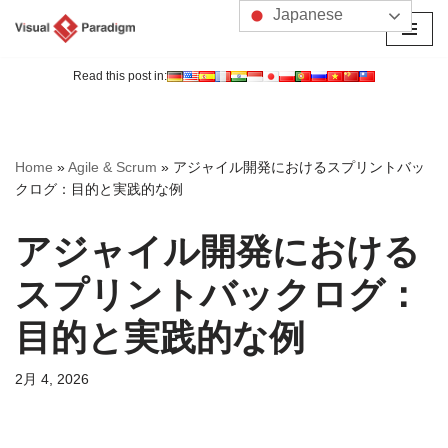
Japanese
コ
ン
Read this post in:
テ
ン
ツ
Home
»
Agile & Scrum
»
アジャイル開発におけるスプリントバッ
へ
クログ：目的と実践的な例
ス
キ
アジャイル開発における
ッ
プ
スプリントバックログ：
目的と実践的な例
2月 4, 2026