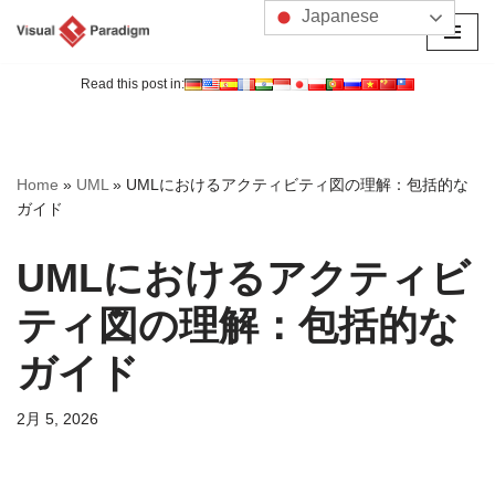
Japanese
コ
ン
Read this post in:
テ
ン
ツ
Home
»
UML
»
UMLにおけるアクティビティ図の理解：包括的な
へ
ガイド
ス
キ
UMLにおけるアクティビ
ッ
プ
ティ図の理解：包括的な
ガイド
2月 5, 2026