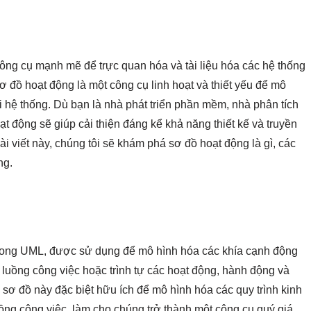
ng cụ mạnh mẽ để trực quan hóa và tài liệu hóa các hệ thống
đồ hoạt động là một công cụ linh hoạt và thiết yếu để mô
 hệ thống. Dù bạn là nhà phát triển phần mềm, nhà phân tích
ạt động sẽ giúp cải thiện đáng kể khả năng thiết kế và truyền
ài viết này, chúng tôi sẽ khám phá sơ đồ hoạt động là gì, các
ng.
 trong UML, được sử dụng để mô hình hóa các khía cạnh động
 luồng công việc hoặc trình tự các hoạt động, hành động và
 sơ đồ này đặc biệt hữu ích để mô hình hóa các quy trình kinh
ồng công việc, làm cho chúng trở thành một công cụ quý giá