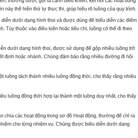
ển, thường được gọi là cạnh điều khiển, kết nối các hoạt động
n này thể hiện thứ tự thực thi, giúp hiểu rõ luồng của quy trình.
 diễn dưới dạng hình thoi và được dùng để biểu diễn các điểm
h. Tùy thuộc vào điều kiện hoặc tiêu chí, luồng có thể đi theo
ễn dưới dạng hình thoi, được sử dụng để gộp nhiều luồng trở
yết định hoặc nhánh. Chúng đảm bảo rằng nhiều đường đi hội
t luồng tách thành nhiều luồng đồng thời, cho thấy rằng nhiều
ều luồng đồng thời hợp lại thành một luồng duy nhất, cho thấy
 chia các hoạt động trong sơ đồ Hoạt động, thường để chỉ ra
 nhiệm cho từng nhiệm vụ. Chúng được biểu diễn dưới dạng