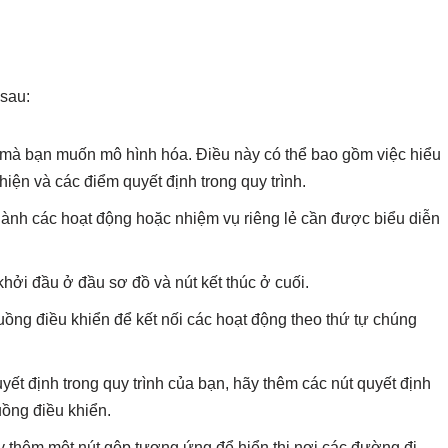
 sau:
h mà bạn muốn mô hình hóa. Điều này có thể bao gồm việc hiểu
iện và các điểm quyết định trong quy trình.
thành các hoạt động hoặc nhiệm vụ riêng lẻ cần được biểu diễn
khởi đầu ở đầu sơ đồ và nút kết thúc ở cuối.
uồng điều khiển để kết nối các hoạt động theo thứ tự chúng
ết định trong quy trình của bạn, hãy thêm các nút quyết định
uồng điều khiển.
ãy thêm một nút gộp tương ứng để hiển thị nơi các đường đi