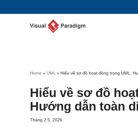
Chuyển
tới
nội
dung
Home
»
UML
»
Hiểu về sơ đồ hoạt động trong UML: H
Hiểu về sơ đồ hoạ
Hướng dẫn toàn d
Tháng 2 5, 2026