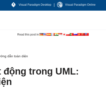
|
Visual Paradigm Desktop
Visual Paradigm Online
Read this post in:
ướng dẫn toàn diện
t động trong UML:
iện