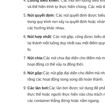
Luồng điều khiển:
Các mũi tên luồng điều khi
và thể hiện trình tự thực hiện chúng. Các mũi tê
Nút quyết định:
Các nút quyết định được biểu
trong quy trình nơi xảy ra quyết định hoặc nhán
các hướng khác nhau.
Nút hợp nhất:
Các nút gộp, cũng được biểu di
lại thành một luồng duy nhất sau một điểm qu
tụ.
Nút chia:
Các nút chia đại diện cho điểm mà mộ
hoạt động có thể xảy ra đồng thời.
Nút gộp:
Các nút gộp đại diện cho điểm mà nhi
rằng các hoạt động song song đã hoàn thành.
Các làn bơi:
Các làn bơi được sử dụng để phân
thực thể hoặc người thực hiện nào chịu trách
các container thẳng đứng hoặc nằm ngang.