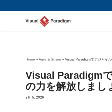
コ
ン
テ
ン
ツ
へ
ス
Home
»
Agile & Scrum
»
Visual Paradigmで
キ
ッ
Visual Para
プ
の力を解放しまし
2月 5, 2026