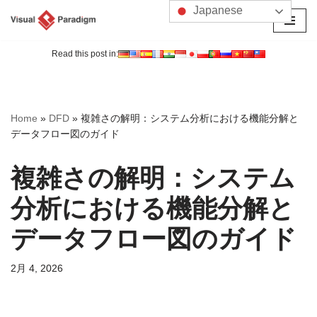
Japanese
コ
ン
Read this post in:
テ
ン
ツ
Home
»
DFD
»
複雑さの解明：システム分析における機能分解と
へ
データフロー図のガイド
ス
キ
複雑さの解明：システム
ッ
プ
分析における機能分解と
データフロー図のガイド
2月 4, 2026