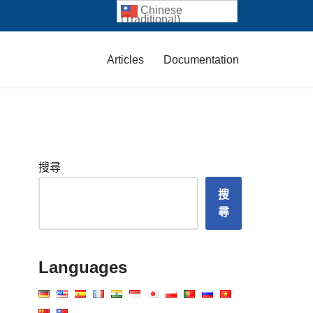
Chinese
(Traditional)
Articles
Documentation
搜尋
搜
尋
Languages