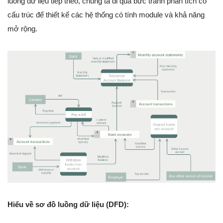
luồng dữ liệu tiếp theo, chúng ta đi qua bức tranh phân tích có
cấu trúc để thiết kế các hệ thống có tính module và khả năng
mở rộng.
Hiểu về sơ đồ luồng dữ liệu (DFD):