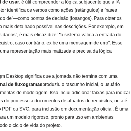
l de usar
, é útil compreender a lógica subjacente que a IA
or identifica os verbos como ações (retângulos) e frases
do de”—como pontos de decisão (losangos). Para obter os
r o mais detalhado possível nas descrições. Por exemplo, em
s dados”, é mais eficaz dizer “o sistema valida a entrada do
registro, caso contrário, exibe uma mensagem de erro”. Esse
a uma representação mais matizada e precisa da lógica
igm Desktop significa que a jornada não termina com uma
onal de fluxogramas
produziu o rascunho inicial, o usuário
amentas de modelagem. Isso inclui adicionar faixas para indicar
as do processo a documentos detalhados de requisitos, ou até
mo PDF ou SVG, para inclusão em documentação oficial. É uma
 para um modelo rigoroso, pronto para uso em ambientes
do o ciclo de vida do projeto.