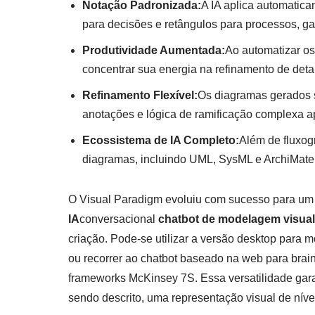
Notação Padronizada:
A IA aplica automatic
para decisões e retângulos para processos, g
Produtividade Aumentada:
Ao automatizar o
concentrar sua energia na refinamento de detal
Refinamento Flexível:
Os diagramas gerados s
anotações e lógica de ramificação complexa apó
Ecossistema de IA Completo:
Além de fluxog
diagramas, incluindo UML, SysML e ArchiMate,
O Visual Paradigm evoluiu com sucesso para um
IA
conversacional
chatbot de modelagem visual
criação. Pode-se utilizar a versão desktop para
ou recorrer ao chatbot baseado na web para brain
frameworks McKinsey 7S. Essa versatilidade ga
sendo descrito, uma representação visual de níve