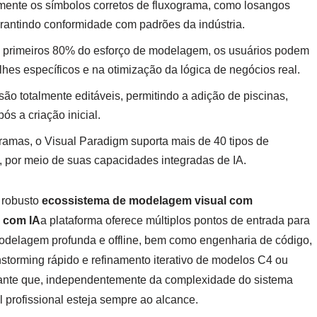
amente os símbolos corretos de fluxograma, como losangos
arantindo conformidade com padrões da indústria.
s primeiros 80% do esforço de modelagem, os usuários podem
hes específicos e na otimização da lógica de negócios real.
ão totalmente editáveis, permitindo a adição de piscinas,
s a criação inicial.
ramas, o Visual Paradigm suporta mais de 40 tipos de
 por meio de suas capacidades integradas de IA.
 robusto
ecossistema de modelagem visual com
 com IA
a plataforma oferece múltiplos pontos de entrada para
 modelagem profunda e offline, bem como engenharia de código,
storming rápido e refinamento iterativo de modelos C4 ou
rante que, independentemente da complexidade do sistema
l profissional esteja sempre ao alcance.