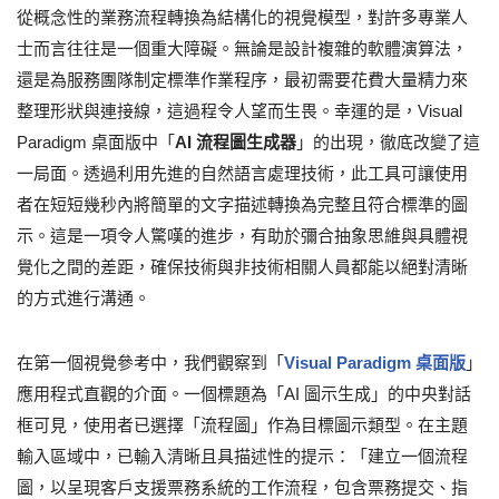
從概念性的業務流程轉換為結構化的視覺模型，對許多專業人
士而言往往是一個重大障礙。無論是設計複雜的軟體演算法，
還是為服務團隊制定標準作業程序，最初需要花費大量精力來
整理形狀與連接線，這過程令人望而生畏。幸運的是，Visual
Paradigm 桌面版中「
AI 流程圖生成器
」的出現，徹底改變了這
一局面。透過利用先進的自然語言處理技術，此工具可讓使用
者在短短幾秒內將簡單的文字描述轉換為完整且符合標準的圖
示。這是一項令人驚嘆的進步，有助於彌合抽象思維與具體視
覺化之間的差距，確保技術與非技術相關人員都能以絕對清晰
的方式進行溝通。
在第一個視覺參考中，我們觀察到「
Visual Paradigm 桌面版
」
應用程式直觀的介面。一個標題為「AI 圖示生成」的中央對話
框可見，使用者已選擇「流程圖」作為目標圖示類型。在主題
輸入區域中，已輸入清晰且具描述性的提示：「建立一個流程
圖，以呈現客戶支援票務系統的工作流程，包含票務提交、指