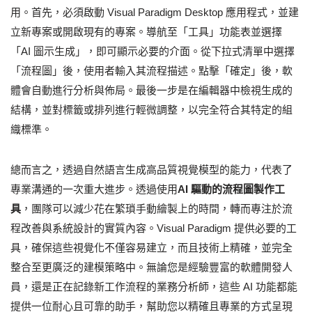
用。首先，必須啟動 Visual Paradigm Desktop 應用程式，並建
立新專案或開啟現有的專案。導航至「工具」功能表並選擇
「AI 圖示生成」，即可顯示必要的介面。從下拉式清單中選擇
「流程圖」後，使用者輸入其流程描述。點擊「確定」後，軟
體會自動進行分析與佈局。最後一步是在編輯器中檢視生成的
結構，並對標籤或排列進行輕微調整，以完全符合其特定的組
織標準。
總而言之，透過自然語言生成高品質視覺模型的能力，代表了
專業溝通的一次重大進步。透過使用
AI 驅動的流程圖製作工
具
，團隊可以減少花在繁瑣手動繪製上的時間，轉而專注於流
程改善與系統設計的實質內容。Visual Paradigm 提供必要的工
具，確保這些視覺化不僅容易建立，而且技術上精確，並完全
整合至更廣泛的建模策略中。無論您是經驗豐富的軟體開發人
員，還是正在記錄新工作流程的業務分析師，這些 AI 功能都能
提供一位耐心且可靠的助手，幫助您以精確且專業的方式呈現