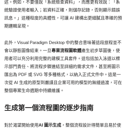
述。例如，不要僅說「系統檢查資料」，而應更有效說：「系
統驗證使用者輸入；若資料正確，則儲存記錄，否則顯示錯誤
訊息。」這種程度的具體性，可讓 AI 建構出更細膩且準確的預
期邏輯呈現。
此外，Visual Paradigm Desktop 中的整合意味著這段旅程並不
會以靜態圖像結束。一旦
專業流程圖軟體
產生初步草圖後，使
用者可以充分利用完整的建模工具套件。這包括加入泳道以標
示部門責任、將流程步驟連結至詳細的需求文件，甚至將圖示
匯出為 PDF 或 SVG 等多種格式，以納入正式文件中。這是一
次從 AI 生成的原型到嚴謹且企業可用的模型的無縫過渡，可在
整個專案生命週期中持續維護。
生成第一個流程圖的逐步指南
對於渴望開始使用
AI 圖示生成
，整個流程設計得簡單且易於使