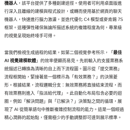
機器人
，該平台提供了多種創建途徑。使用者可利用桌面版進
行深入且離線的建模與程式設計，或轉而使用基於網頁的聊天
機器人，快速進行腦力激盪，並迭代優化 C4 模型或麥肯錫 7S
框架。這種彈性確保無論所描述系統的複雜程度為何，專業級
的視覺呈現始終唾手可得。
當我們檢視生成過程的結果，如第二個視覺參考所示，「
最佳
AI 視覺建模軟體
」的效率便顯而易見。先前輸入的支援票務系
統描述已轉換為清晰的自上而下流程圖。圖示從「提交票務」
流程框開始，緊接著是一個標示為「有效票務？」的決策菱
形。根據結果，流程邏輯分支：無效票務將直接結束流程，而
有效票務則進入「指派給代理」。此自動化布局包含必要的迴
圈，例如「解決問題」與「已解決？」決策點之間的循環，展
現了 AI 從簡單語句中推斷複雜控制流程的能力。這是一個經過
精心潤飾的起始點，僅需極少的手動調整即可達到展示標準。