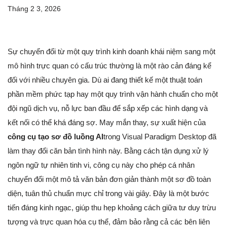
Tháng 2 3, 2026
Sự chuyển đổi từ một quy trình kinh doanh khái niệm sang một
mô hình trực quan có cấu trúc thường là một rào cản đáng kể
đối với nhiều chuyên gia. Dù ai đang thiết kế một thuật toán
phần mềm phức tạp hay một quy trình vận hành chuẩn cho một
đội ngũ dịch vụ, nỗ lực ban đầu để sắp xếp các hình dạng và
kết nối có thể khá đáng sợ. May mắn thay, sự xuất hiện của
công cụ tạo sơ đồ luồng AI
trong Visual Paradigm Desktop đã
làm thay đổi căn bản tình hình này. Bằng cách tận dụng xử lý
ngôn ngữ tự nhiên tinh vi, công cụ này cho phép cá nhân
chuyển đổi một mô tả văn bản đơn giản thành một sơ đồ toàn
diện, tuân thủ chuẩn mực chỉ trong vài giây. Đây là một bước
tiến đáng kinh ngạc, giúp thu hẹp khoảng cách giữa tư duy trừu
tượng và trực quan hóa cụ thể, đảm bảo rằng cả các bên liên