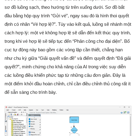
sơ đồ luồng sạch, theo hướng từ trên xuống dưới. Sơ đồ bắt
đầu bằng hộp quy trình “Gửi vé”, ngay sau đó là hình thoi quyết
định có nhãn “Vé hợp lệ?”. Tùy vào kết quả, luồng sẽ nhánh một
cách hợp lý: một vé không hợp lệ sẽ dẫn đến kết thúc quy trình,
trong khi vé hợp lệ sẽ tiếp tục đến “Phân công cho đại diện”. Bố
cục tự động này bao gồm các vòng lặp cần thiết, chẳng hạn
như chu kỳ giữa “Giải quyết vấn đề” và điểm quyết định “Đã giải
quyết?”, minh chứng cho khả năng của AI trong việc suy diễn
các luồng điều khiển phức tạp từ những câu đơn giản. Đây là
một điểm khởi đầu hoàn chỉnh, chỉ cần điều chỉnh thủ công rất ít
để sẵn sàng cho trình bày.