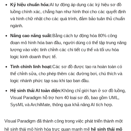
Ký hiệu chuẩn hóa:
AI tự động áp dụng các ký hiệu sơ đồ
luồng chính xác, chẳng hạn như hình thoi cho các quyết định
và hình chữ nhật cho các quá trình, đảm bảo tuân thủ chuẩn
ngành.
Nâng cao năng suất:
Bằng cách tự động hóa 80% công
đoạn mô hình hóa ban đầu, người dùng có thể tập trung năng
lượng vào việc tinh chỉnh các chi tiết cụ thể và tối ưu hóa
logic kinh doanh thực tế.
Tinh chỉnh linh hoạt:
Các sơ đồ được tạo ra hoàn toàn có
thể chỉnh sửa, cho phép thêm các đường bơi, chú thích và
logic nhánh phức tạp sau khi tạo ban đầu.
Hệ sinh thái AI toàn diện:
Không chỉ giới hạn ở sơ đồ luồng,
Visual Paradigm hỗ trợ hơn 40 loại sơ đồ, bao gồm UML,
SysML và ArchiMate, thông qua khả năng AI tích hợp.
Visual Paradigm đã thành công trong việc phát triển thành một
hệ sinh thái mô hình hóa trực quan mạnh mẽ
hệ sinh thái mô