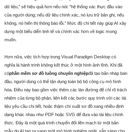
dữ liệu,” sẽ hiệu quả hơn nếu nói: “hệ thống xác thực đầu vào
của người dùng; nếu dữ liệu chính xác, nó lưu trữ bản ghi, nếu
không, nó hiển thị thông báo lỗi.” Mức độ chi tiết này giúp AI xây
dựng một biểu diễn tinh tế và chính xác hơn về logic mong
muốn.
Hơn nữa, việc tích hợp trong Visual Paradigm Desktop có
nghĩa là hành trình không kết thúc ở một hình ảnh tĩnh. Khi đã
có
phần mềm sơ đồ luồng chuyên nghiệp
đã tạo bản nháp ban
đầu, người dùng có thể tận dụng toàn bộ bộ công cụ mô hình
hóa. Điều này bao gồm việc thêm các làn đường để chỉ rõ trách
nhiệm của từng bộ phận, liên kết các bước quy trình với các tài
liệu yêu cầu chi tiết, hoặc thậm chí xuất sơ đồ sang nhiều định
dạng khác nhau như PDF hoặc SVG để đưa vào tài liệu chính
thức. Đây là một quá trình chuyển đổi liền mạch từ một bản
mẫu do AI tạo ra sang một mô hình nghiêm ngặt, sẵn sàng cho