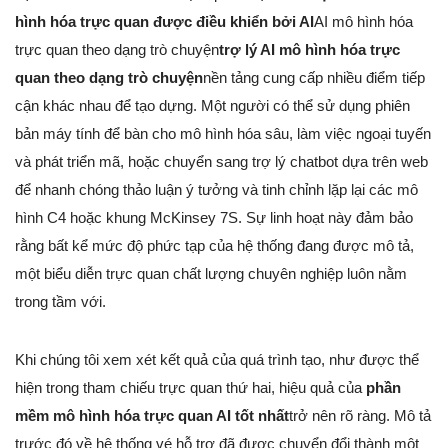
hình hóa trực quan được điều khiển bởi AI
AI mô hình hóa
trực quan theo dạng trò chuyện
trợ lý AI mô hình hóa trực
quan theo dạng trò chuyện
nền tảng cung cấp nhiều điểm tiếp
cận khác nhau để tạo dựng. Một người có thể sử dụng phiên
bản máy tính để bàn cho mô hình hóa sâu, làm việc ngoại tuyến
và phát triển mã, hoặc chuyển sang trợ lý chatbot dựa trên web
để nhanh chóng thảo luận ý tưởng và tinh chỉnh lặp lại các mô
hình C4 hoặc khung McKinsey 7S. Sự linh hoạt này đảm bảo
rằng bất kể mức độ phức tạp của hệ thống đang được mô tả,
một biểu diễn trực quan chất lượng chuyên nghiệp luôn nằm
trong tầm với.
Khi chúng tôi xem xét kết quả của quá trình tạo, như được thể
hiện trong tham chiếu trực quan thứ hai, hiệu quả của
phần
mềm mô hình hóa trực quan AI tốt nhất
trở nên rõ ràng. Mô tả
trước đó về hệ thống vé hỗ trợ đã được chuyển đổi thành một