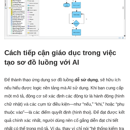
Cách tiếp cận giáo dục trong việc
tạo sơ đồ luồng với AI
Để thành thạo ứng dụng sơ đồ luồng
dễ sử dụng
, sẽ hữu ích
nếu hiểu được logic nền tảng mà AI sử dụng. Khi bạn cung cấp
một mô tả, động cơ sẽ xác định các động từ là hành động (hình
chữ nhật) và các cụm từ điều kiện—như “nếu,” “khi,” hoặc “phụ
thuộc vào”—là các điểm quyết định (hình thoi). Để đạt được kết
quả chính xác nhất, người dùng nên cố gắng diễn đạt chi tiết
nhất có thể trong mô tả. Ví dụ, thay vì chỉ nói “hệ thống kiểm tra