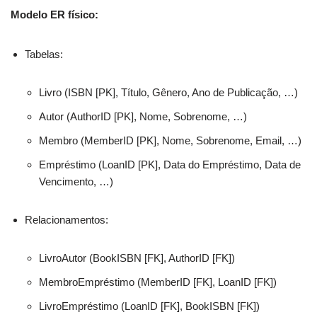
Modelo ER físico:
Tabelas:
Livro (ISBN [PK], Título, Gênero, Ano de Publicação, …)
Autor (AuthorID [PK], Nome, Sobrenome, …)
Membro (MemberID [PK], Nome, Sobrenome, Email, …)
Empréstimo (LoanID [PK], Data do Empréstimo, Data de
Vencimento, …)
Relacionamentos:
LivroAutor (BookISBN [FK], AuthorID [FK])
MembroEmpréstimo (MemberID [FK], LoanID [FK])
LivroEmpréstimo (LoanID [FK], BookISBN [FK])