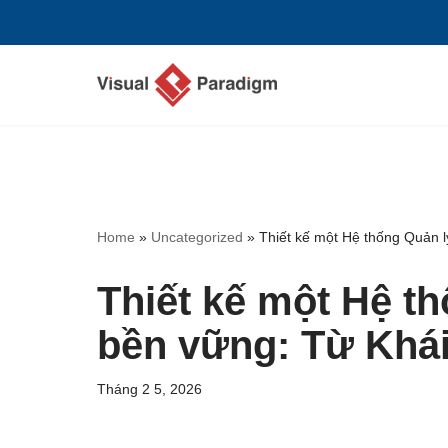
Chuyển
tới
nội
dung
Home
»
Uncategorized
»
Thiết kế một Hệ thống Quản l
Thiết kế một Hệ t
bền vững: Từ Khái
Tháng 2 5, 2026