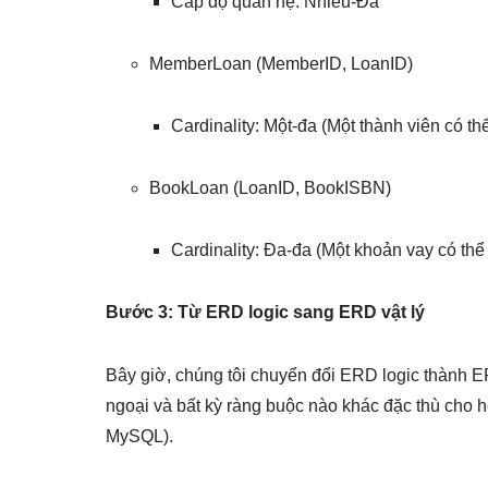
Cấp độ quan hệ: Nhiều-Đa
MemberLoan (MemberID, LoanID)
Cardinality: Một-đa (Một thành viên có t
BookLoan (LoanID, BookISBN)
Cardinality: Đa-đa (Một khoản vay có thể
Bước 3: Từ ERD logic sang ERD vật lý
Bây giờ, chúng tôi chuyển đổi ERD logic thành ER
ngoại và bất kỳ ràng buộc nào khác đặc thù cho h
MySQL).