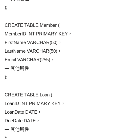
);
CREATE TABLE Member (
MemberID INT PRIMARY KEY，
FirstName VARCHAR(50)，
LastName VARCHAR(50)，
Email VARCHAR(255)，
— 其他屬性
);
CREATE TABLE Loan (
LoanID INT PRIMARY KEY，
LoanDate DATE，
DueDate DATE，
— 其他屬性
);