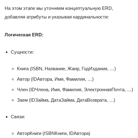
На этом этапе мы уточняем концептуальную ERD,
добавляя атрибуты и указывая кардинальности:
Логическая ERD:
Сущности:
Книга (ISBN, Название, Жанр, ГодИздания, …)
Автор (IDАвтора, Имя, Фамилия, …)
Член (IDЧлена, Имя, Фамилия, ЭлектроннаяПочта, …)
Заем (IDЗайма, ДатаЗайма, ДатаВозврата, …)
Связи:
АвторКниги (ISBNКниги, IDАвтора)