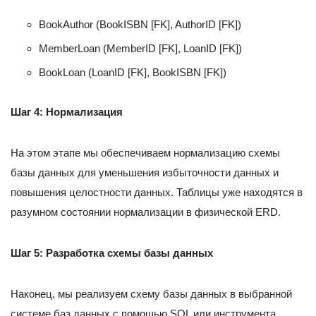
BookAuthor (BookISBN [FK], AuthorID [FK])
MemberLoan (MemberID [FK], LoanID [FK])
BookLoan (LoanID [FK], BookISBN [FK])
Шаг 4: Нормализация
На этом этапе мы обеспечиваем нормализацию схемы
базы данных для уменьшения избыточности данных и
повышения целостности данных. Таблицы уже находятся в
разумном состоянии нормализации в физической ERD.
Шаг 5: Разработка схемы базы данных
Наконец, мы реализуем схему базы данных в выбранной
системе баз данных с помощью SQL или инструмента