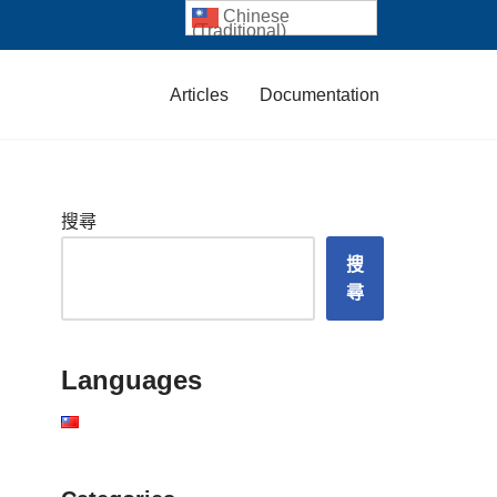
Chinese
(Traditional)
Articles
Documentation
搜尋
搜
尋
Languages