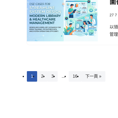
圖
27 7
以
管
1
2
3
...
16
下一頁 »