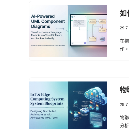
如
29 7
在
作
物
29 7
物聯
分