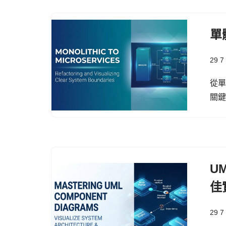
單
29 7
從
關
U
佳
29 7