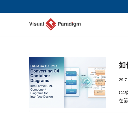
Skip
to
content
如
29 7
C4
在