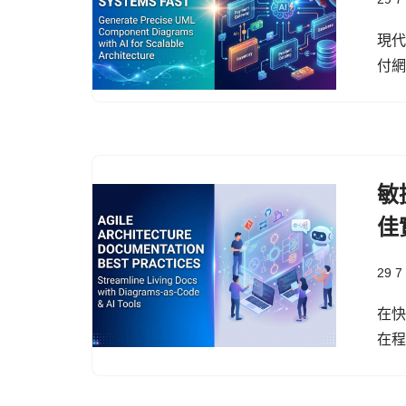
現
付
敏
佳
29 7
在快
在