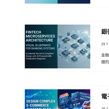
銀
29 7
金
縫
電
29 7