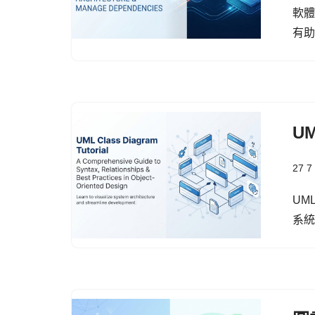
軟體
有
U
27 7
UM
系