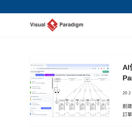
Skip
to
content
A
P
20 2
創
訂