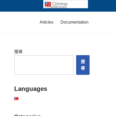
Chinese
(Traditional)
Articles
Documentation
搜尋
搜
尋
Languages