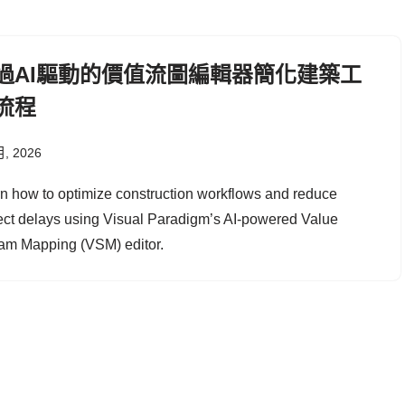
過AI驅動的價值流圖編輯器簡化建築工
流程
月, 2026
n how to optimize construction workflows and reduce
ect delays using Visual Paradigm’s AI-powered Value
am Mapping (VSM) editor.