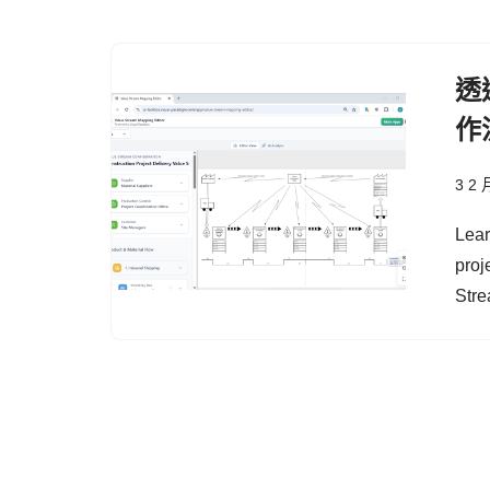
透
作
3 2 
Lear
proj
Stre