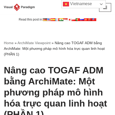
Vietnamese
Chuyển
tới
Read this post in:
nội
dung
Home
»
ArchiMate Viewpoint
»
Nâng cao TOGAF ADM bằng
ArchiMate: Một phương pháp mô hình hóa trực quan linh hoạt
(PHẦN 1)
Nâng cao TOGAF ADM
bằng ArchiMate: Một
phương pháp mô hình
hóa trực quan linh hoạt
(PHẦN 1)