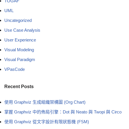
TOGAF
UML
Uncategorized
Use Case Analysis
User Experience
Visual Modeling
Visual Paradigm
VPasCode
Recent Posts
使用 Graphviz 生成組織架構圖 (Org Chart)
掌握 Graphviz 中的佈局引擎：Dot 與 Neato 與 Twopi 與 Circo
使用 Graphviz 從文字設計有限狀態機 (FSM)