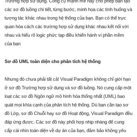
Trường hợp sử dụng. Công cụ mạnh mẽ này cho phép bạn tạo
các sơ đồ luồng chi tiết, từng bước, minh họa các tình huống và
tương tác khác nhau trong hệ thống của bạn. Bạn có thể trực
quan hóa cách các trường hợp sử dụng khác nhau kết nối với
nhau và hiểu rõ logic phức tạp điều khiển hành vi phần mềm
của bạn
Sơ đồ UML toàn diện cho phân tích hệ thống
Nhưng đó chưa phải tất cả! Visual Paradigm không chỉ giới hạn
ở sơ đồ Trường hợp sử dụng và sơ đồ luồng. Nó cung cấp một
loạt các sơ đồ Ngôn ngữ mô hình hóa thống nhất (UML) bao
quát mọi khía cạnh của phân tích hệ thống. Dù bạn cần tạo sơ
đồ Lớp, sơ đồ Chuỗi hay sơ đồ Hoạt động, Visual Paradigm đều
đáp ứng được. Các sơ đồ này phối hợp nhịp nhàng để cung
cấp cái nhìn toàn diện về dự án của bạn, đảm bảo không yêu