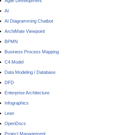
Agile Development
AI
AI Diagramming Chatbot
ArchiMate Viewpoint
BPMN
Business Process Mapping
C4 Model
Data Modeling / Database
DFD
Enterprise Architecture
Infographics
Lean
OpenDocs
Project Management