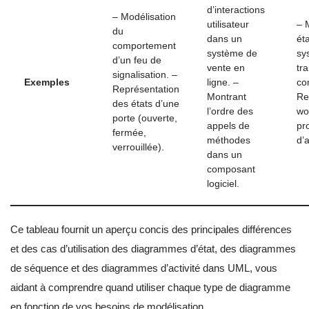
d’interactions
– Modélisation
utilisateur
– 
du
dans un
ét
comportement
système de
sy
d’un feu de
vente en
tr
signalisation. –
Exemples
ligne. –
co
Représentation
Montrant
Re
des états d’une
l’ordre des
wo
porte (ouverte,
appels de
pr
fermée,
méthodes
d’
verrouillée).
dans un
composant
logiciel.
Ce tableau fournit un aperçu concis des principales différences
et des cas d’utilisation des diagrammes d’état, des diagrammes
de séquence et des diagrammes d’activité dans UML, vous
aidant à comprendre quand utiliser chaque type de diagramme
en fonction de vos besoins de modélisation.