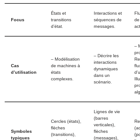
États et
Interactions et
Flu
Focus
transitions
séquences de
de
d’état.
messages.
act
– 
pr
– Décrire les
– Modélisation
Re
interactions
Cas
de machines à
flu
dynamiques
d’utilisation
états
d’
dans un
complexes.
Ill
scénario.
pr
al
Lignes de vie
(barres
Cercles (états),
Re
verticales),
flèches
(a
Symboles
flèches
(transitions),
(p
typiques
(messages),