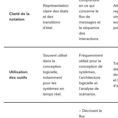
comprendre
Représentation
en ce qui
Ad
claire des états
concerne le
re
Clarté de la
et des
flux de
vi
notation
transitions
messages et
wo
d’état.
la séquence
po
des
interactions.
Souvent utilisé
Fréquemment
dans la
utilisé pour la
Tr
conception
conception de
da
Utilisation
logicielle,
systèmes,
de
des outils
notamment
l’architecture
et
pour les
logicielle et
d’
systèmes en
l’analyse de
temps réel.
scénarios.
– Décrivant le
flux