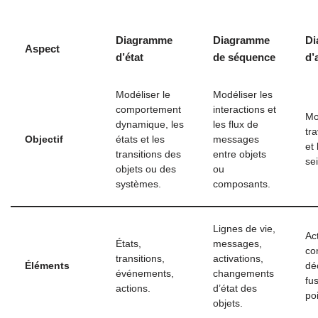
Diagramme
Diagramme
Di
Aspect
d’état
de séquence
d’
Modéliser le
Modéliser les
comportement
interactions et
Mo
dynamique, les
les flux de
tr
Objectif
états et les
messages
et 
transitions des
entre objets
se
objets ou des
ou
systèmes.
composants.
Lignes de vie,
Act
États,
messages,
co
transitions,
activations,
Éléments
dé
événements,
changements
fu
actions.
d’état des
po
objets.