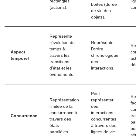
rectangles
lig
boîtes (durée
(actions).
con
de vie des
objets).
Représente
l’évolution du
Représente
Re
temps à
l’ordre
Aspect
co
travers les
chronologique
temporel
act
transitions
des
dé
d’état et les
interactions.
événements.
Peut
Re
Représentation
représenter
fa
limitée de la
des
co
concurrence à
interactions
Concurrence
tra
travers des
concurrentes
pa
états
à travers des
po
parallèles.
lignes de vie
sé