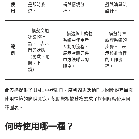
使
是即時系
構與情境分
擬與演算法
用
統。
析。
設計。
– 模擬交通
– 描述線上購物
– 模擬訂單
號誌的行
系統中使用者
處理系統的
為。– 表示
範
互動的流程。–
步驟。– 表
門的狀態
例
展示軟體元件
示核准流程
（開啟、關
中方法呼叫的
的工作流
閉、上
順序。
程。
鎖）。
此表格提供了 UML 中狀態圖、序列圖與活動圖之間關鍵差異與
使用情境的簡明概覽，幫助您根據建模需求了解何時應使用何
種圖表。
何時使用哪一種？