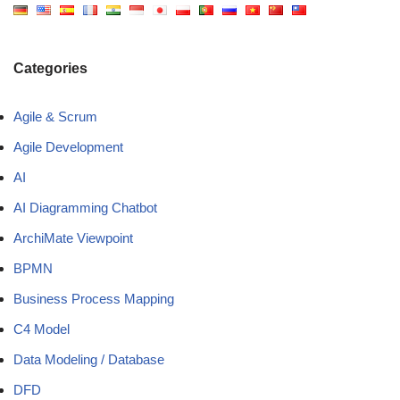
Categories
Agile & Scrum
Agile Development
AI
AI Diagramming Chatbot
ArchiMate Viewpoint
BPMN
Business Process Mapping
C4 Model
Data Modeling / Database
DFD