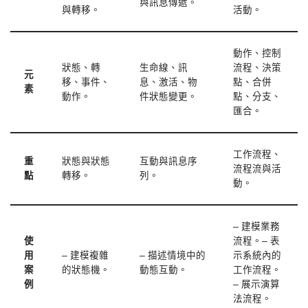
與訊息傳遞。
與轉移。
活動。
動作、控制
狀態、轉
生命線、訊
流程、決策
元
移、事件、
息、激活、物
點、合併
素
動作。
件狀態變更。
點、分支、
匯合。
工作流程、
重
狀態與狀態
互動與訊息序
流程流與活
點
轉移。
列。
動。
– 建模業務
使
流程。– 表
用
– 建模複雜
– 描述情境中的
示系統內的
案
的狀態機。
動態互動。
工作流程。
例
– 展示演算
法流程。