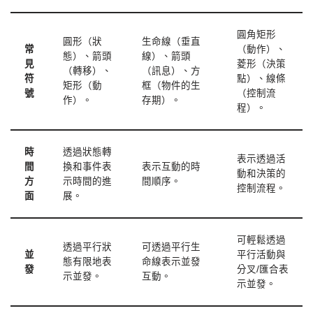
圓角矩形
圓形（狀
生命線（垂直
常
（動作）、
態）、箭頭
線）、箭頭
見
菱形（決策
（轉移）、
（訊息）、方
符
點）、線條
矩形（動
框（物件的生
號
（控制流
作）。
存期）。
程）。
時
透過狀態轉
表示透過活
間
換和事件表
表示互動的時
動和決策的
方
示時間的進
間順序。
控制流程。
面
展。
可輕鬆透過
透過平行狀
可透過平行生
並
平行活動與
態有限地表
命線表示並發
發
分叉/匯合表
示並發。
互動。
示並發。