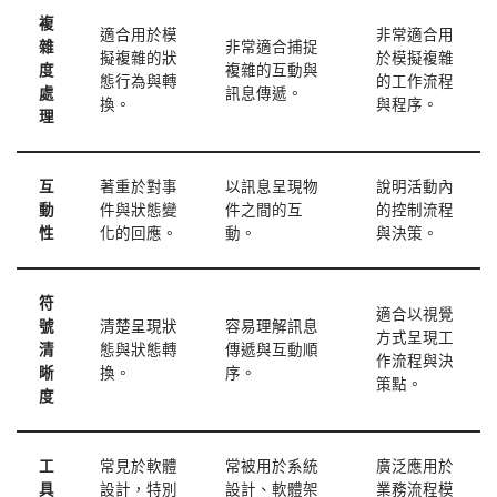
複
適合用於模
非常適合用
雜
非常適合捕捉
擬複雜的狀
於模擬複雜
度
複雜的互動與
態行為與轉
的工作流程
處
訊息傳遞。
換。
與程序。
理
互
著重於對事
以訊息呈現物
說明活動內
動
件與狀態變
件之間的互
的控制流程
性
化的回應。
動。
與決策。
符
適合以視覺
號
清楚呈現狀
容易理解訊息
方式呈現工
清
態與狀態轉
傳遞與互動順
作流程與決
晰
換。
序。
策點。
度
工
常見於軟體
常被用於系統
廣泛應用於
具
設計，特別
設計、軟體架
業務流程模