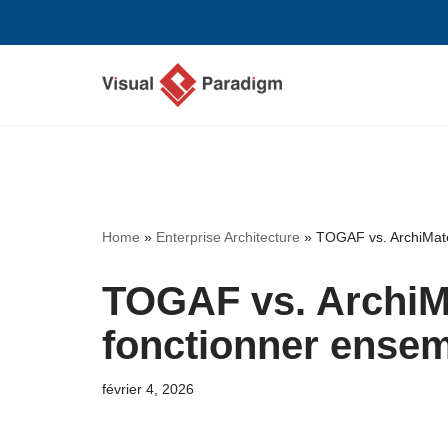
Aller
au
contenu
Home
»
Enterprise Architecture
»
TOGAF vs. ArchiMate
TOGAF vs. ArchiMa
fonctionner ensem
février 4, 2026