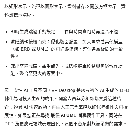
以矩形表示，流程以圓形表示，資料儲存以開放方框表示，資
料流標示清晰。
即時生成跳過手動設定——在與時間賽跑時再適合不過。
進階編輯接續而來：優化版面配置，加入需求或其他模型
（如 ERD 或 UML）的可追蹤連結，確保各層級間的一致
性。
匯出至程式碼、產生報告，或透過版本控制與團隊協作功
能，整合至更大的專案中。
與一次性 AI 工具不同，VP Desktop 將您最初的 AI 生成的 DFD
轉化為可投入生產的成果。開發人員與分析師都喜愛這種結
合：透過 AI 快速啟動，再由人工完全掌控以確保準確性與可擴
展性。如果您正在尋找
最佳 AI UML 圖表製作工具
，同時在
DFD 及更廣泛領域表現出色，這個平台絕對能滿足您的需求。