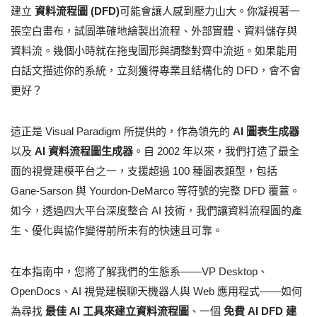
建立
資料流程圖 (DFD)
可能會讓人感到壓力山大。你凝視著一
張空白畫布，試圖準確地繪製出流程、外部實體、資料儲存與
資料流。幾個小時就在拖曳圖形與調整對齊中流逝。如果能用
白話文描述你的系統，立刻獲得專業且結構化的 DFD，會不會
更好？
這正是 Visual Paradigm 所提供的，作為領先的
AI 圖表生成器
以及
AI 資料流程圖生成器
。自 2002 年以來，我們打造了最全
面的視覺建模平台之一，支援超過 100 種圖表類型，包括
Gane-Sarson 與 Yourdon-DeMarco 等符號的完整 DFD 覆蓋。
如今，透過四大平台深度整合 AI 技術，我們讓資料流程圖的產
生、優化與協作變得前所未有的快速且可靠。
在本指南中，您將了解我們的生態系——VP Desktop、
OpenDocs、AI 視覺建模聊天機器人與 Web 應用程式——如何
為尋找
最佳 AI 工具來建立資料流程圖
、一個
免費 AI DFD 建