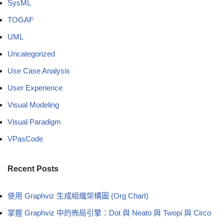
SysML
TOGAF
UML
Uncategorized
Use Case Analysis
User Experience
Visual Modeling
Visual Paradigm
VPasCode
Recent Posts
使用 Graphviz 生成組織架構圖 (Org Chart)
掌握 Graphviz 中的佈局引擎：Dot 與 Neato 與 Twopi 與 Circo