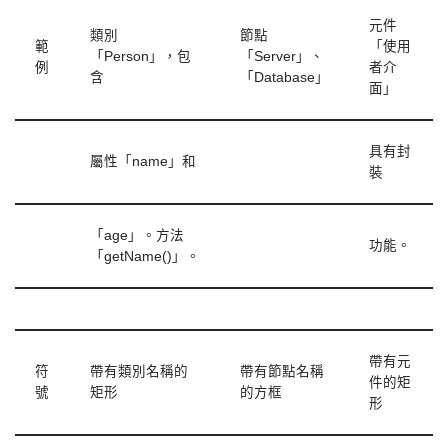
元件
類別
節點
範
「使用
「Person」，包
「Server」、
例
者介
含
「Database」
面」
具有封
屬性「name」和
裝
「age」。方法
功能。
「getName()」。
帶有元
符
帶有類別名稱的
帶有節點名稱
件的矩
號
矩形
的方框
形