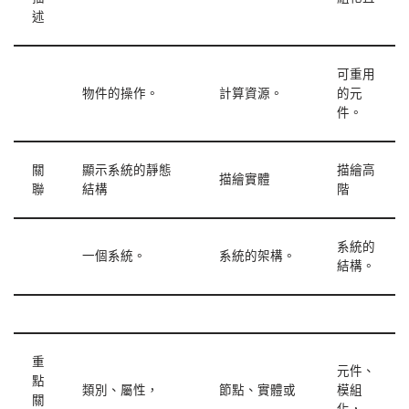
述
可重用
物件的操作。
計算資源。
的元
件。
關
顯示系統的靜態
描繪高
描繪實體
聯
結構
階
系統的
一個系統。
系統的架構。
結構。
重
元件、
點
類別、屬性，
節點、實體或
模組
關