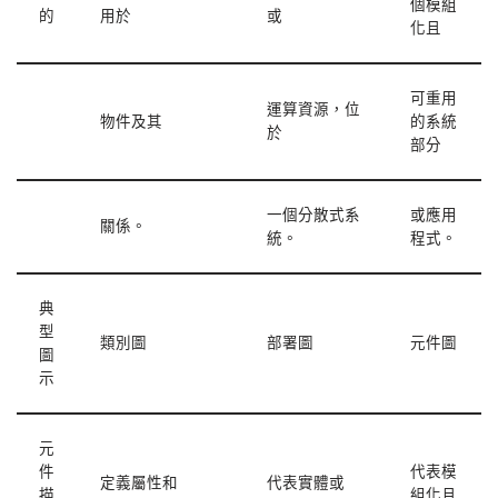
個模組
的
用於
或
化且
可重用
運算資源，位
物件及其
的系統
於
部分
一個分散式系
或應用
關係。
統。
程式。
典
型
類別圖
部署圖
元件圖
圖
示
元
件
代表模
定義屬性和
代表實體或
描
組化且