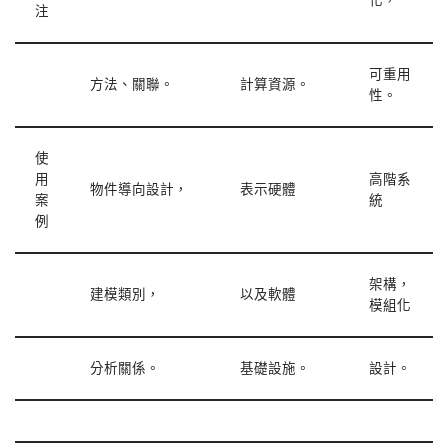
化，
注
可重用
方法、關聯。
計算資源。
性。
使
用
高階系
物件導向設計，
表示硬體
案
統
例
架構，
建模類別，
以及軟體
模組化
分析關係。
基礎設施。
設計。