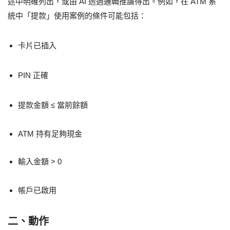
述中明確列出，或由 AI 透過邏輯推論得出。例如，在 ATM 系
統中「提款」使用案例的條件可能包括：
卡片已插入
PIN 正確
提款金額 ≤ 當前餘額
ATM 持有足夠現金
輸入金額 > 0
帳戶已啟用
二、動作