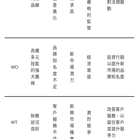
嚴
對法規變
品線
差
求
格
動
異
高
的
化
監
管
品
具備
牌
新
多元
經
投資行銷
知
市
技能
濟
以提升新
WO
名
場
的強
衰
市場的品
度
潛
大團
退
牌知名度
不
力
隊
足
客
新
改善客戶
戶
興
激
財務
服務，以
服
市
烈
WT
狀況
留住客戶
務
場
競
良好
並提升競
不
機
爭
爭力
佳
會