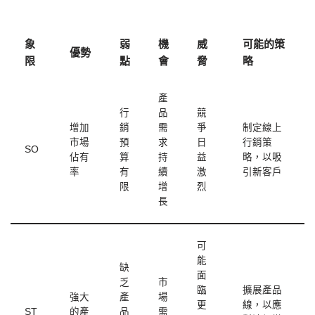
象
弱
機
威
可能的策
優勢
限
點
會
脅
略
產
行
品
競
增加
銷
需
爭
制定線上
市場
預
求
日
行銷策
SO
佔有
算
持
益
略，以吸
率
有
續
激
引新客戶
限
增
烈
長
可
能
缺
面
乏
市
臨
擴展產品
強大
產
場
更
線，以應
ST
的產
品
需