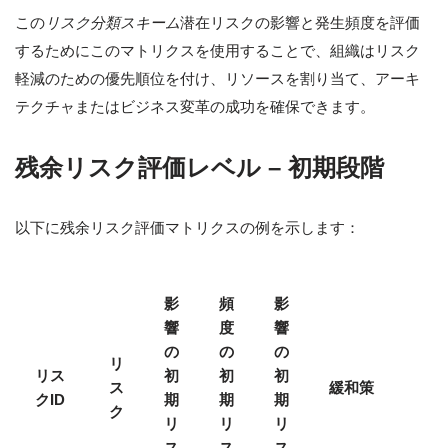
この
リスク分類スキーム
潜在リスクの影響と発生頻度を評価
するためにこのマトリクスを使用することで、組織はリスク
軽減のための優先順位を付け、リソースを割り当て、アーキ
テクチャまたはビジネス変革の成功を確保できます。
残余リスク評価レベル – 初期段階
以下に残余リスク評価マトリクスの例を示します：
影
頻
影
響
度
響
の
の
の
リ
リス
初
初
初
ス
緩和策
クID
期
期
期
ク
リ
リ
リ
ス
ス
ス