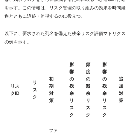
を示す。この情報は、リスク管理の取り組みの効果を時間経
過とともに追跡・監視するのに役立つ。
以下に、要求された列名を備えた残余リスク評価マトリクス
の例を示す。
影
頻
影
響
度
響
初
の
の
の
追
リ
リス
期
残
残
残
加
ス
クID
対
余
余
余
対
ク
策
リ
リ
リ
策
ス
ス
ス
ク
ク
ク
ファ