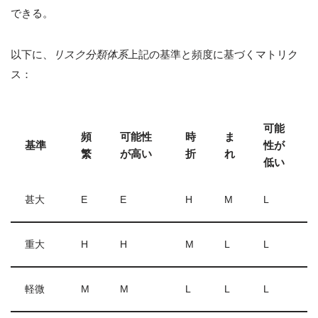
できる。
以下に、
リスク分類体系
上記の基準と頻度に基づくマトリク
ス：
可能
頻
可能性
時
ま
基準
性が
繁
が高い
折
れ
低い
甚大
E
E
H
M
L
重大
H
H
M
L
L
軽微
M
M
L
L
L