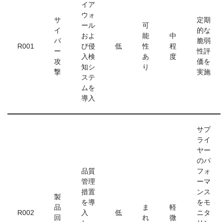
イア
ウォ
サ
定期
ール
可
イ
的な
およ
能
中
バ
脆弱
R001
び侵
低
性
程
ー
性評
入検
あ
度
攻
価を
知シ
り
撃
実施
ステ
ムを
導入
サプ
ライ
ヤー
のパ
品質
フォ
管理
ーマ
措置
ンス
製
を導
をモ
品
ま
軽
R002
入
低
ニタ
回
れ
微