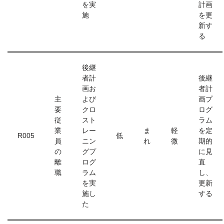
を実
計画
施
を更
新す
る
後継
者計
後継
画お
者計
主
よび
画プ
要
クロ
ログ
従
スト
ラム
業
レー
ま
軽
を定
R005
低
員
ニン
れ
微
期的
の
グプ
に見
離
ログ
直
職
ラム
し、
を実
更新
施し
する
た