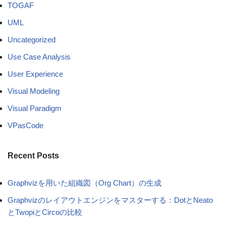
TOGAF
UML
Uncategorized
Use Case Analysis
User Experience
Visual Modeling
Visual Paradigm
VPasCode
Recent Posts
Graphvizを用いた組織図（Org Chart）の生成
Graphvizのレイアウトエンジンをマスターする：DotとNeato
とTwopiとCircoの比較