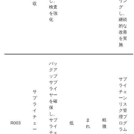
し、
リン
収
検査
グ
を強
し、
化
継続
的な
改善
を実
施
バッ
クア
ップ
サプ
サプ
ライ
ライ
サ
チェ
ヤー
プ
ーン
を確
ラ
リス
保
イ
ク管
し、
チ
理プ
サプ
ま
軽
R003
ェ
低
ログ
ライ
れ
微
ー
ラム
チェ