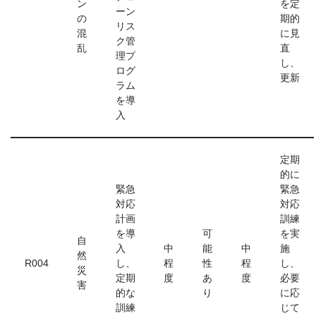
ン
を定
ーン
の
期的
リス
混
に見
ク管
乱
直
理プ
し、
ログ
更新
ラム
を導
入
定期
的に
緊急
緊急
対応
対応
計画
訓練
を導
可
を実
自
入
中
能
中
施
然
R004
し、
程
性
程
し、
災
定期
度
あ
度
必要
害
的な
り
に応
訓練
じて