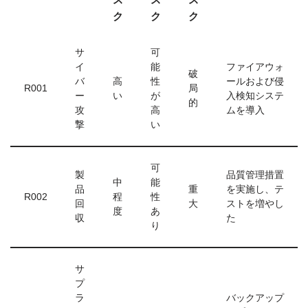
ク
ク
ク
サ
可
イ
能
ファイアウォ
破
バ
高
性
ールおよび侵
R001
局
ー
い
が
入検知システ
的
攻
高
ムを導入
撃
い
可
製
品質管理措置
中
能
品
重
を実施し、テ
R002
程
性
回
大
ストを増やし
度
あ
収
た
り
サ
プ
ラ
バックアップ