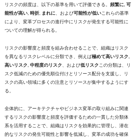
リスクの頻度は、以下の基準を用いて評価できる。
頻繁に
,
可
能性が高い
,
時折
,
まれに
、および
可能性が低い
これらの基準
により、変革プロセスの進行中にリスクが発生する可能性に
ついての理解が得られる。
リスクの影響度と頻度を組み合わせることで、組織はリスク
を異なるリスクレベルに分類でき、例えば
極めて高いリスク
,
高いリスク
,
中程度のリスク
、および
低リスク
この分類は、リ
スク低減のための優先順位付けとリソース配分を支援し、リ
スクの高い領域に多くの注意とリソースが集中するようにす
る。
全体的に、アーキテクチャやビジネス変革の取り組みに関連
するリスクの影響度と頻度を評価するための一貫した分類体
系を活用することで、組織はリスクを効果的に管理し、潜在
的なリスクの発生可能性と影響を低減し、変革の成功を確保