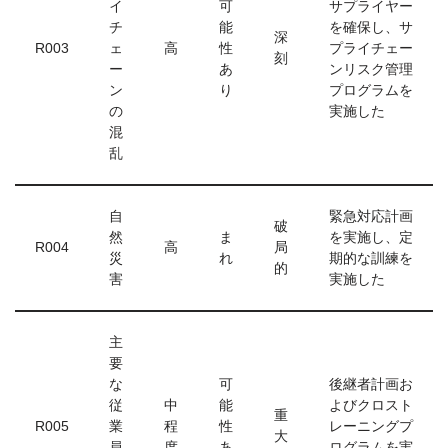
イ
可
サプライヤー
チ
能
を確保し、サ
深
R003
ェ
高
性
プライチェー
刻
ー
あ
ンリスク管理
ン
り
プログラムを
の
実施した
混
乱
自
緊急対応計画
破
然
ま
を実施し、定
R004
高
局
災
れ
期的な訓練を
的
害
実施した
主
要
な
可
後継者計画お
従
中
能
よびクロスト
重
R005
業
程
性
レーニングプ
大
員
度
あ
ログラムを実