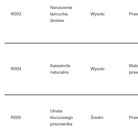
Naruszenie
R003
łańcucha
Wysoki
Pra
dostaw
Katastrofa
Mał
R004
Wysoki
naturalna
pra
Utrata
R005
kluczowego
Średni
Pra
pracownika