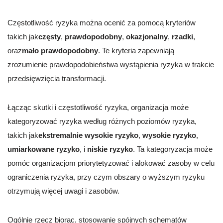
Częstotliwość ryzyka można ocenić za pomocą kryteriów
takich jak
częsty
,
prawdopodobny
,
okazjonalny
,
rzadki
,
oraz
mało prawdopodobny
. Te kryteria zapewniają
zrozumienie prawdopodobieństwa wystąpienia ryzyka w trakcie
przedsięwzięcia transformacji.
Łącząc skutki i częstotliwość ryzyka, organizacja może
kategoryzować ryzyka według różnych poziomów ryzyka,
takich jak
ekstremalnie wysokie ryzyko
,
wysokie ryzyko
,
umiarkowane ryzyko
, i
niskie ryzyko
. Ta kategoryzacja może
pomóc organizacjom priorytetyzować i alokować zasoby w celu
ograniczenia ryzyka, przy czym obszary o wyższym ryzyku
otrzymują więcej uwagi i zasobów.
Ogólnie rzecz biorąc, stosowanie spójnych schematów