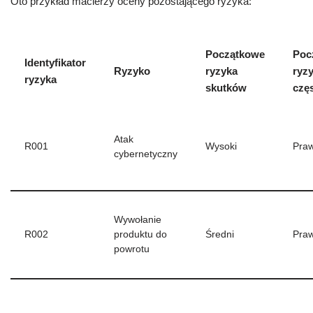
Oto przykład macierzy oceny pozostającego ryzyka:
Początkowe
Poc
Identyfikator
Ryzyko
ryzyka
ryz
ryzyka
skutków
częs
Atak
R001
Wysoki
Pra
cybernetyczny
Wywołanie
R002
produktu do
Średni
Pra
powrotu