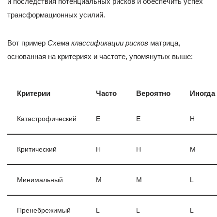
и последствия потенциальных рисков и обеспечить успех
трансформационных усилий.
Вот пример
Схема классификации рисков
матрица,
основанная на критериях и частоте, упомянутых выше:
Критерии
Часто
Вероятно
Иногда
Катастрофический
E
E
H
Критический
H
H
M
Минимальный
M
M
L
Пренебрежимый
L
L
L