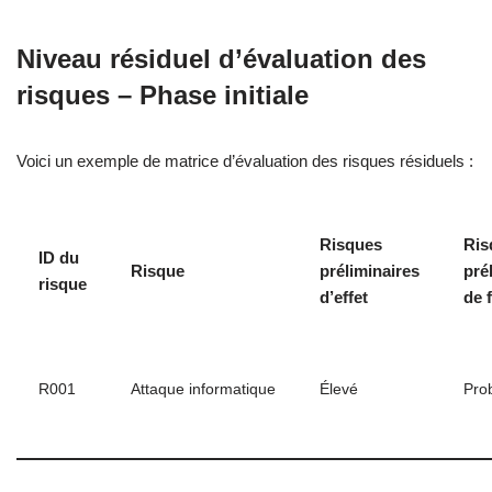
Niveau résiduel d’évaluation des
risques – Phase initiale
Voici un exemple de matrice d’évaluation des risques résiduels :
Risques
Ris
ID du
Risque
préliminaires
pré
risque
d’effet
de 
R001
Attaque informatique
Élevé
Pro