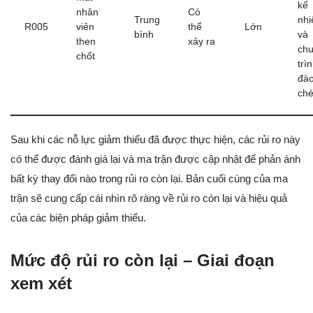
kế
nhân
Có
Trung
nh
R005
viên
thể
Lớn
bình
và
then
xảy ra
ch
chốt
trì
đào
ch
Sau khi các nỗ lực giảm thiểu đã được thực hiện, các rủi ro này
có thể được đánh giá lại và ma trận được cập nhật để phản ánh
bất kỳ thay đổi nào trong rủi ro còn lại. Bản cuối cùng của ma
trận sẽ cung cấp cái nhìn rõ ràng về rủi ro còn lại và hiệu quả
của các biện pháp giảm thiểu.
Mức độ rủi ro còn lại – Giai đoạn
xem xét