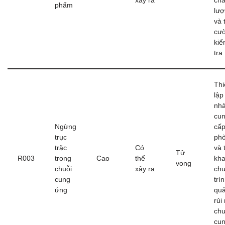
xảy ra
chấ
phẩm
lư
và 
cư
ki
tra
Thi
lập
nh
cu
Ngừng
cấp
trục
ph
trặc
Có
và 
Tử
R003
trong
Cao
thể
kha
vong
chuỗi
xảy ra
ch
cung
trì
ứng
quả
rủi 
chu
cu