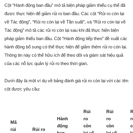
Cột “Hành động ban đầu” mô tả biện pháp giảm thiểu cụ thể đã
được thực hiện để giảm rủi ro ban đầu. Các cột “Rủi ro còn lại
về Tác động”, “Rủi ro còn lại về Tần suất”, và “Rủi ro còn lại về
Tác động” mô tả các rủi ro còn lại sau khi đã thực hiện biện
pháp giảm thiểu ban đầu. Cột “Hành động tiếp theo” đề xuất các
hành động bổ sung có thể thực hiện để giảm thêm rủi ro còn lại.
Thông tin này có thể hữu ích để theo dõi và giám sát hiệu quả
của các nỗ lực quản lý rủi ro theo thời gian.
Dưới đây là một ví dụ về bảng đánh giá rủi ro còn lại với các tên
cột được yêu cầu:
Rủi
Rủi
R
Hành
ro
ro
r
Mã
động
còn
còn
c
rủi
Rủi ro
ban
lại về
lại về
l