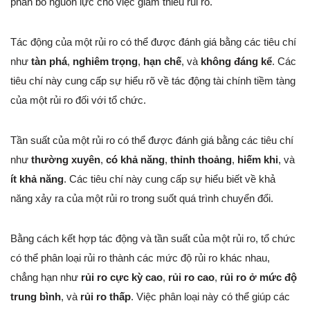
phân bổ nguồn lực cho việc giảm thiểu rủi ro.
Tác động của một rủi ro có thể được đánh giá bằng các tiêu chí
như
tàn phá
,
nghiêm trọng
,
hạn chế
, và
không đáng kể
. Các
tiêu chí này cung cấp sự hiểu rõ về tác động tài chính tiềm tàng
của một rủi ro đối với tổ chức.
Tần suất của một rủi ro có thể được đánh giá bằng các tiêu chí
như
thường xuyên
,
có khả năng
,
thỉnh thoảng
,
hiếm khi
, và
ít khả năng
. Các tiêu chí này cung cấp sự hiểu biết về khả
năng xảy ra của một rủi ro trong suốt quá trình chuyển đổi.
Bằng cách kết hợp tác động và tần suất của một rủi ro, tổ chức
có thể phân loại rủi ro thành các mức độ rủi ro khác nhau,
chẳng hạn như
rủi ro cực kỳ cao
,
rủi ro cao
,
rủi ro ở mức độ
trung bình
, và
rủi ro thấp
. Việc phân loại này có thể giúp các