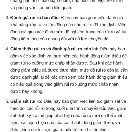
chẳng hạn như thảo luận nhóm, các buổi làm việc về rủi ro
và phỏng vấn các bên liên quan.
Đánh giá rủi ro ban đầu:
Điều này bao gồm việc đánh giá
khả năng xảy ra và tác động của các rủi ro đã xác định. Việc
đánh giá giúp xác định mức độ nghiêm trọng của rủi ro và tác
động tiềm tàng của chúng đối với nỗ lực chuyển đổi.
Giảm thiểu rủi ro và đánh giá rủi ro còn lại:
Điều này bao
gồm việc xác định và thực hiện các hành động giảm thiểu để
giảm rủi ro xuống mức chấp nhận được. Sau khi các hành
động giảm thiểu đã được thực hiện, mức độ rủi ro còn lại cần
được đánh giá lại để xác định xem các hành động giảm thiểu
có hiệu quả trong việc giảm rủi ro xuống mức chấp nhận
được hay không.
Giám sát rủi ro:
Điều này bao gồm việc liên tục giám sát và
theo dõi các rủi ro trong suốt quá trình chuyển đổi. Việc giám
sát định kỳ có thể giúp phát hiện các rủi ro mới có thể xuất
hiện, xác định hiệu quả của các hành động giảm thiểu, và
điều chỉnh chiến lược giảm thiểu rủi ro khi cần thiết.