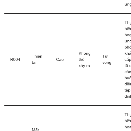
ứn
Th
hiệ
ho
ứn
ph
Không
kh
Thiên
Tử
R004
Cao
thể
cấp
tai
vong
xảy ra
tổ 
các
buổ
diễ
tập
địn
Th
hiệ
ho
Mất