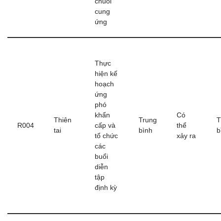
chuỗi
cung
ứng
Thực
hiện kế
hoạch
ứng
phó
khẩn
Có
Thiên
Trung
T
R004
cấp và
thể
tai
bình
b
tổ chức
xảy ra
các
buổi
diễn
tập
định kỳ