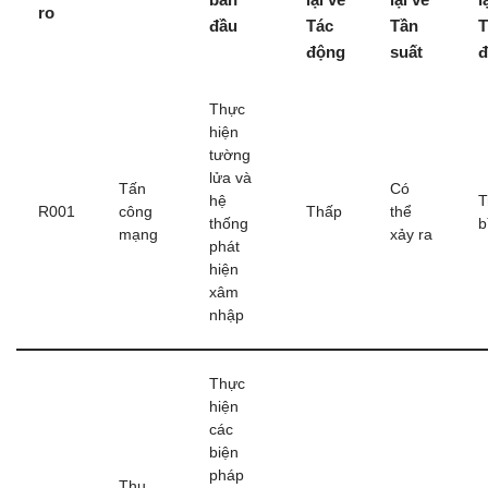
ro
đầu
Tác
Tần
T
động
suất
đ
Thực
hiện
tường
lửa và
Tấn
Có
hệ
T
R001
công
Thấp
thể
thống
b
mạng
xảy ra
phát
hiện
xâm
nhập
Thực
hiện
các
biện
pháp
Thu