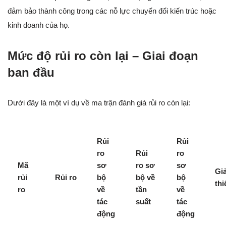
đảm bảo thành công trong các nỗ lực chuyển đổi kiến trúc hoặc
kinh doanh của họ.
Mức độ rủi ro còn lại – Giai đoạn
ban đầu
Dưới đây là một ví dụ về ma trận đánh giá rủi ro còn lại:
Rủi
Rủi
ro
Rủi
ro
Mã
sơ
ro sơ
sơ
Gi
rủi
Rủi ro
bộ
bộ về
bộ
thi
ro
về
tần
về
tác
suất
tác
động
động