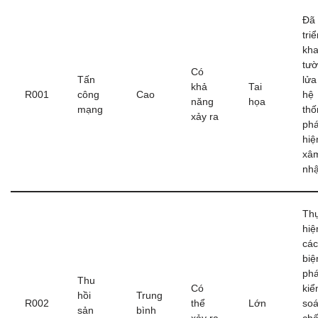
Đã
tri
kha
tư
Có
Tấn
lửa
khả
Tai
R001
công
Cao
hệ
năng
họa
mạng
thố
xảy ra
phá
hiệ
xâ
nh
Th
hiệ
các
biệ
ph
Thu
Có
ki
hồi
Trung
R002
thể
Lớn
soá
sản
bình