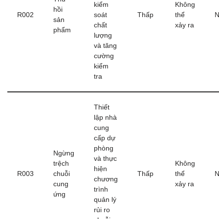
kiểm
Không
hồi
R002
soát
Thấp
thể
N
sản
chất
xảy ra
phẩm
lượng
và tăng
cường
kiểm
tra
Thiết
lập nhà
cung
cấp dự
phòng
Ngừng
và thực
trệch
Không
hiện
R003
chuỗi
Thấp
thể
N
chương
cung
xảy ra
trình
ứng
quản lý
rủi ro