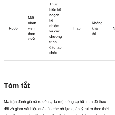
Thực
hiện kế
hoạch
Mất
kế
nhân
Không
nhiệm
R005
viên
Thấp
khả
N
và các
then
thi
chương
chốt
trình
đào tạo
chéo
Tóm tắt
Ma trận đánh giá rủi ro còn lại là một công cụ hữu ích để theo
dõi và giám sát hiệu quả của các nỗ lực quản lý rủi ro theo thời