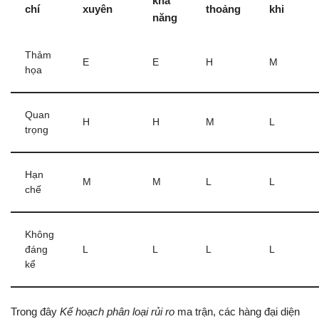
khả
chí
xuyên
thoảng
khi
năng
Thảm
E
E
H
M
họa
Quan
H
H
M
L
trọng
Hạn
M
M
L
L
chế
Không
đáng
L
L
L
L
kể
Trong đây
Kế hoạch phân loại rủi ro
ma trận, các hàng đại diện