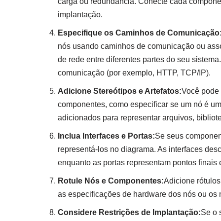
carga ou redundância. Conecte cada componen
implantação.
Especifique os Caminhos de Comunicação
nós usando caminhos de comunicação ou asso
de rede entre diferentes partes do seu sistem
comunicação (por exemplo, HTTP, TCP/IP).
Adicione Stereótipos e Artefatos:
Você pode u
componentes, como especificar se um nó é um s
adicionados para representar arquivos, biblio
Inclua Interfaces e Portas:
Se seus componente
representá-los no diagrama. As interfaces de
enquanto as portas representam pontos finais
Rotule Nós e Componentes:
Adicione rótulo
as especificações de hardware dos nós ou os
Considere Restrições de Implantação:
Se o 