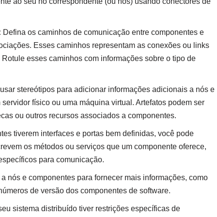
te ao seu nó correspondente (ou nós) usando conectores de
:
Defina os caminhos de comunicação entre componentes e
ciações. Esses caminhos representam as conexões ou links
a. Rotule esses caminhos com informações sobre o tipo de
sar stereótipos para adicionar informações adicionais a nós e
ervidor físico ou uma máquina virtual. Artefatos podem ser
tecas ou outros recursos associados a componentes.
s tiverem interfaces e portas bem definidas, você pode
screvem os métodos ou serviços que um componente oferece,
 específicos para comunicação.
s a nós e componentes para fornecer mais informações, como
 números de versão dos componentes de software.
seu sistema distribuído tiver restrições específicas de