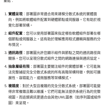
重點：
實體呈現
：部署圖非常適合用來建模分散式系統的實體面
向，例如將軟體組件配置到硬體節點或伺服器。它有助於視
覺化部署架構。
組件配置
：您可以使用部署圖來指定哪些軟體組件部署在哪
個節點或伺服器上。這有助於理解應用程式邏輯與服務的分
布情況。
通訊路徑
：部署圖允許您顯示組件與節點之間的通訊路徑與
關係。您可以呈現分散式組件之間的網路連接與通訊協定。
抽象層級有限
：部署圖主要關注組件的實體部署。它可能無
法完整捕捉完全分散式系統的所有高階架構特徵，例如可擴
展性、容錯能力，或微服務等架構模式。
複雜度
：對於大型且複雜的完全分散式系統，部署圖可能變
得非常複雜且難以維護。它們可能無法提供系統行為的完整
視圖，而這類資訊更適合由其他UML圖表（如序列圖或組件
圖）來呈現。