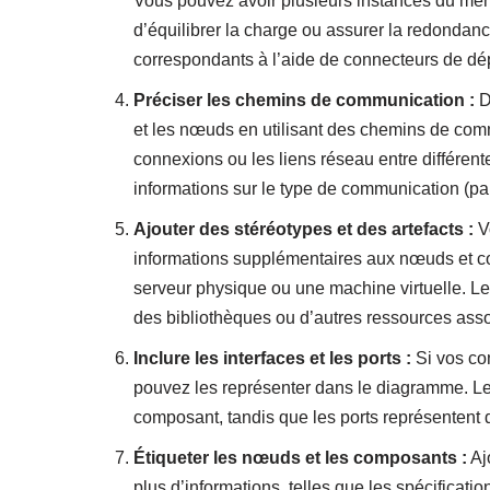
Vous pouvez avoir plusieurs instances du mêm
d’équilibrer la charge ou assurer la redond
correspondants à l’aide de connecteurs de dé
Préciser les chemins de communication :
D
et les nœuds en utilisant des chemins de com
connexions ou les liens réseau entre différen
informations sur le type de communication (p
Ajouter des stéréotypes et des artefacts :
Vo
informations supplémentaires aux nœuds et c
serveur physique ou une machine virtuelle. Les
des bibliothèques ou d’autres ressources as
Inclure les interfaces et les ports :
Si vos com
pouvez les représenter dans le diagramme. Les
composant, tandis que les ports représentent 
Étiqueter les nœuds et les composants :
Aj
plus d’informations, telles que les spécifica