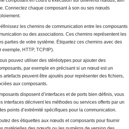
e composant en cours d’exécution sur différents nœuds, afin
ance. Connectez chaque composant à son ou ses nœuds
ploiement.
éfinissez les chemins de communication entre les composants
munication ou des associations. Ces chemins représentent les
tes parties de votre système. Étiquetez ces chemins avec des
ar exemple, HTTP, TCP/IP).
us pouvez utiliser des stéréotypes pour ajouter des
omposants, par exemple en précisant si un nœud est un
 artefacts peuvent être ajoutés pour représenter des fichiers,
sociées aux composants.
posants disposent d’interfaces et de ports bien définis, vous
 interfaces décrivent les méthodes ou services offerts par un
des points d’extrémité spécifiques pour la communication.
outez des étiquettes aux nœuds et composants pour fournir
tions matérielles des nœuds ou les numéros de version des