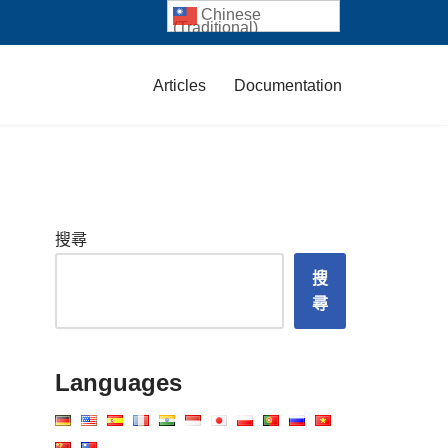
Chinese
(Traditional)
Articles
Documentation
搜尋
搜
尋
Languages