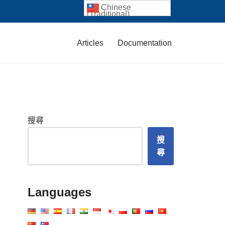
Chinese
(Traditional)
Articles
Documentation
搜尋
搜
尋
Languages