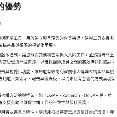
m 的優勢
勢：
供豐富的建模與圖示工具，用於建立與呈現您的企業架構。建模工具支援多
架構產品與視圖的視覺化呈現。
 支援協作與版本控制，讓您能與其他利害關係人共同工作，並追蹤時間上
專案管理與問題追蹤，以確保團隊成員之間的高效溝通與協調。
提供強大的報告與視覺化功能，讓您能有效向利害關係人傳達架構產品與視
告功能，如圖示、報告與儀表板，以清晰且有意義的方式呈現您
支援多種架構方法論與框架，如 TOGAF、Zachman、DoDAF 等，並
論支援有助於確保架構工作的一致性與最佳實務。
gm 設計為使用者友善且具彈性，讓您能根據特定需求與偏好自訂環境。彈