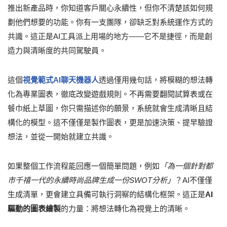
推出新產品時，你知道客戶關心永續性，但你不清楚該如何規
劃他們想要的功能。你有一支團隊，卻缺乏對系統運作方式的
共識。這正是AI工具派上用場的地方——它不是捷徑，而是創
造力與清晰度的共同駕駛員。
這個
視覺範式AI聊天機器人
透過僅用幾句話，將模糊的想法轉
化為專業圖表，徹底改變遊戲規則。不再需要翻閱試算表或在
餐巾紙上草圖，你只需描述你的願景，系統就會生成清晰且結
構化的模型。這不僅僅是製作圖表，更是加速決策、提早驗證
想法，並從一開始就建立共識。
如果整個工作流程能回應一個簡單問題，例如
「為一個針對都
市千禧一代的永續時尚品牌生成一份SWOT分析」
？AI不僅僅
生成清單，更會建立具備可執行洞察的結構化框架。這正是
AI
驅動的圖表繪製
的力量：將想法轉化為視覺上的清晰。