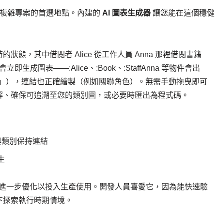
複雜專案的首選地點。內建的
AI 圖表生成器
讓您能在這個穩健
態，其中借閱者 Alice 從工作人員 Anna 那裡借閱書籍
生成圖表——:Alice、:Book、:StaffAnna 等物件會出
 「已借出」），連結也正確繪製（例如關聯角色）。無需手動拖曳即可
解、確保可追溯至您的類別圖，或必要時匯出為程式碼。
與類別保持連結
生
供您進一步優化以投入生產使用。開發人員喜愛它，因為能快速驗
下探索執行時期情境。