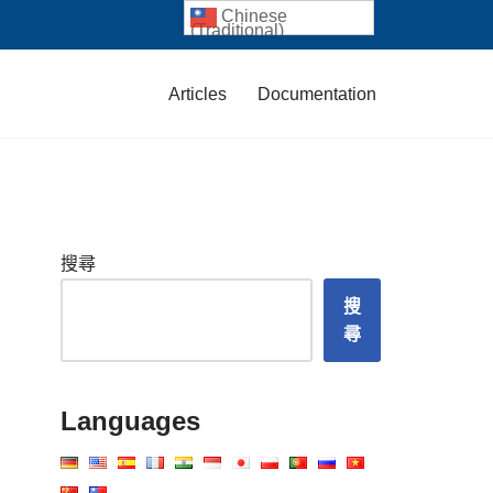
Chinese
(Traditional)
Articles
Documentation
搜尋
搜
尋
Languages