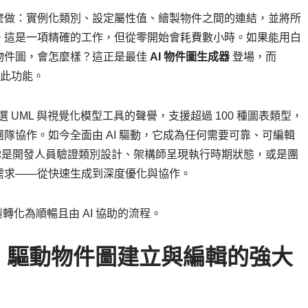
麼做：實例化類別、設定屬性值、繪製物件之間的連結，並將所
。這是一項精確的工作，但從零開始會耗費數小時。如果能用白
物件圖，會怎麼樣？這正是最佳
AI 物件圖生成器
登場，而
提供此功能。
了作為首選 UML 與視覺化模型工具的聲譽，支援超過 100 種圖表類型，
隊協作。如今全面由 AI 驅動，它成為任何需要可靠、可編輯
是開發人員驗證類別設計、架構師呈現執行時期狀態，或是團
需求——從快速生成到深度優化與協作。
圖繪製轉化為順暢且由 AI 協助的流程。
於 AI 驅動物件圖建立與編輯的強大