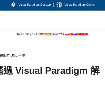
|
Visual Paradigm Desktop
Visual Paradigm Online
Read this post in:
 解鎖即時 UML 快照
isual Paradigm 解