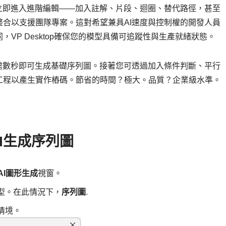
立即進入進階編輯——加入註解、片段、迴圈、替代路徑，甚至
合以支援團隊專案。這對希望兼具AI速度與控制權的開發人員
VP Desktop確保您的模型具備可追蹤性與生產就緒狀態。
需數秒即可生成基礎序列圖。接著您可透過加入條件判斷、平行
工程以產生實作樁碼。節省的時間？極大。品質？企業級水準。
AI生成序列圖
AI圖形生成
視窗。
型。在此情況下，
序列圖
.
情境。