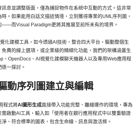
齊訊息並調整版面，僅為捕捉物件在系統中互動的方式。這非常
時。如果能用白話文描述情境，立刻獲得專業的UML序列圖，
—而Visual Paradigm更將其推展至前所未有的境界。
是領先的視覺化建模工具，如今透過AI技術，整合四大平台，驅動整個生
、免費的線上選項，或企業級的精細化功能，我們的架構涵蓋生
p、OpenDocs、AI視覺化建模聊天機器人以及專用Web應用程
們逐一探討。
的AI驅動序列圖建立與編輯
用程式將
AI圖形生成
直接帶入功能完整、離線運作的環境，專為
需啟動AI工具，輸入如「使用者在銀行應用程式中以雙重驗證
乾淨、符合標準的圖表，包含生命線、訊息與激活條。