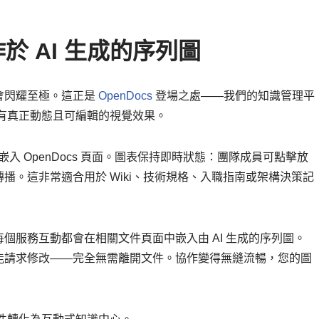
作於 AI 生成的序列圖
會閃耀至極。這正是
OpenDocs
登場之處——我們的知識管理平
k，但擁有真正動態且可編輯的視覺效果。
嵌入 OpenDocs 頁面。圖表保持即時狀態：團隊成員可點擊放
播。這非常適合用於 Wiki、技術規格、入職指南或架構決策記
個服務互動都會在相關文件頁面中嵌入由 AI 生成的序列圖。
能請求修改——完全無需離開文件。協作變得無縫流暢，您的圖