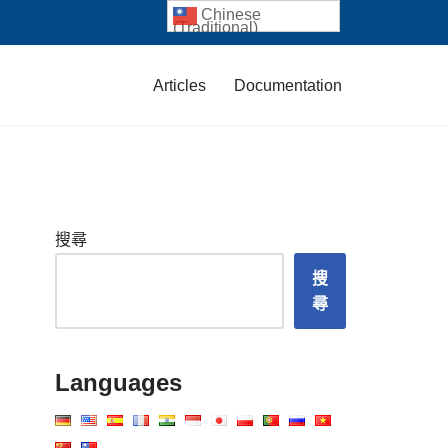
Chinese
(Traditional)
Articles
Documentation
搜尋
搜
尋
Languages