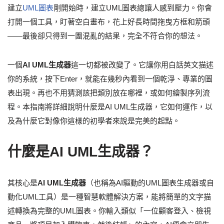
建立
UML圖表
剛開始時，建立UML圖表總讓人感到壓力。你會
打開一個工具，盯著空白畫布，花上好長時間拖曳方框和箭頭
——最後卻只得到一團混亂的結果，完全不符合你的想法。
一個
AI UML生成器
這一切都被改變了。它讓你用白話英文描述
你的系統，按下Enter，就能在幾秒內看到一個乾淨、專業的圖
表出現。再也不用猜測該把類別放在哪裡，或如何繪製序列流
程。本指南將詳細說明什麼是AI UML生成器，它如何運作，以
及為什麼它對像你這樣的初學者來說是完美的起點。
什麼是AI UML生成器？
其核心是
AI UML生成器
（也稱為AI驅動的UML圖表生成器或自
動化UML工具）是一種智慧軟體解決方案，能將簡單的文字描
述轉換為完整的UML圖表。你輸入類似「一位顧客登入、檢視