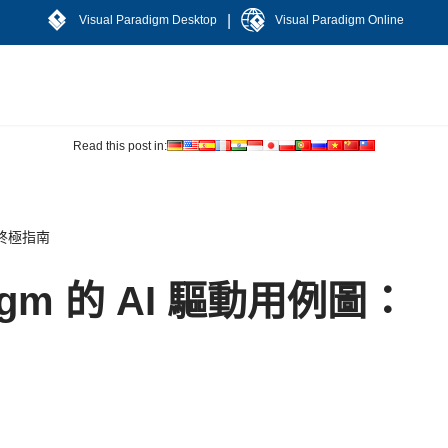
|
Visual Paradigm Desktop
Visual Paradigm Online
Read this post in:
圖：終極指南
adigm 的 AI 驅動用例圖：