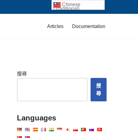
Chinese
(Traditional)
Articles
Documentation
搜尋
搜
尋
Languages