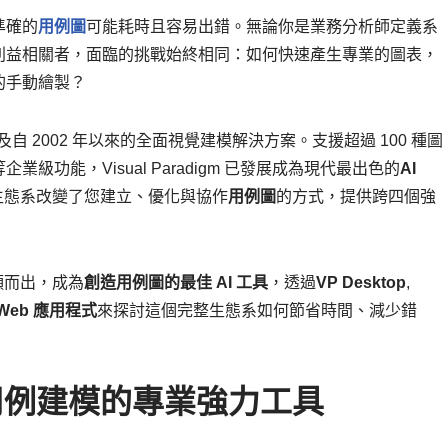
準確的
用例圖
可能耗時且容易出錯。無論你是業務分析師定義系
利益相關者，面臨的挑戰始終相同：如何快速產生專業的圖表，
的手動繪製？
及自 2002 年以來的全面視覺建模解決方案。支援超過 100 種圖
功能，Visual Paradigm 已發展成為現代最出色的
AI
動生態系改變了您建立、優化與協作
用例圖
的方式，提供跨四個強
何脫穎而出，成為
創造用例圖的最佳 AI 工具
，透過
VP Desktop
,
Web 應用程式
來探討這個完整生態系如何節省時間、減少錯
I 驅動用例建模的專業強力工具