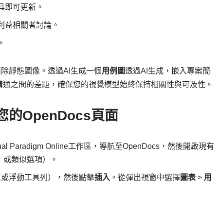
具即可更新。
利益相關者討論。
。
消除靜態圖像。透過AI生成一個
用例圖
透過AI生成，嵌入專案簡
溝通之間的差距，確保您的視覺模型始終保持相關性與可及性。
的OpenDocs頁面
ual Paradigm Online工作區，導航至OpenDocs，然後開啟現有
」或類似選項）。
（或浮動工具列），然後點擊
插入
。從彈出視窗中選擇
圖表
>
用