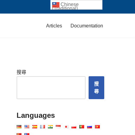
Chinese
(Traditional)
Articles
Documentation
搜尋
搜
尋
Languages