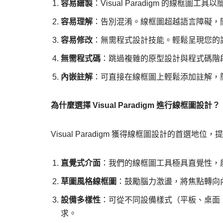
容易繪製
：Visual Paradigm 的線
容易理解
：告別混淆。線框圖超越語言障礙，
容易修改
：無需程式設計技能。輕鬆呈現您的
無需程式碼
：跳過複雜的原型設計與程式碼階
內嵌註解
：可直接在線框圖上輕鬆添加註解，
為什麼選擇 Visual Paradigm 進行線框圖設計？
Visual Paradigm 獲得線框圖設計的首選地
直覺式介面
：我們的線框圖工具極具直覺性，
草圖風格線框圖
：鼓勵腦力激盪，將焦點轉向
設備多樣性
：可從不同設備樣式（平板、桌面、iPa
求。