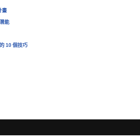
計畫
的潛能
的 10 個技巧