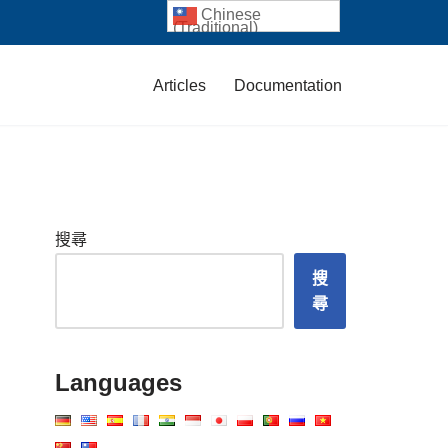
Chinese
(Traditional)
Articles
Documentation
搜尋
搜
尋
Languages