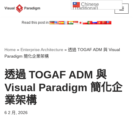
Chinese
(Traditional)
Skip
to
Read this post in:
content
Home
»
Enterprise Architecture
»
透過 TOGAF ADM 與 Visual
Paradigm 簡化企業架構
透過 TOGAF ADM 與
Visual Paradigm 簡化企
業架構
6 2 月, 2026