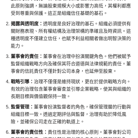
此原則強調，無論股東規模大小或影響力高低，其權利都應
受到尊重與保護。這正是組織信任基礎的基石。
揭露與透明度：
透明度是良好治理的基石。組織必須提供有
關財務表現、所有權結構及治理架構的準確且及時資訊。這
種透明度不僅建立信任，也賦予利益相關者做出明智決策的
能力。
董事會的責任：
董事會在治理中扮演關鍵角色。他們被賦予
監督組織戰略方向及確保其符合道德與法律規範的責任。董
事會的信託責任不僅針對公司本身，也延伸至股東。
戰略引導：
治理不僅僅是維持現狀，更在於提供戰略方向。
有效的治理包含董事會審查並引導企業戰略，使其與組織的
長期目標與價值觀保持一致。
監督管理：
董事會扮演監督者的角色，確保管理層的行動與
組織目標一致。透過定期評估與監督，治理有助於降低風
險，並確保公司走在正確的軌道上。
董事會的責任性：
責任性是治理的核心原則。董事會對公司