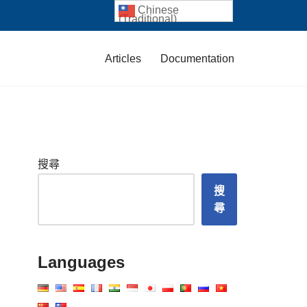
Chinese
(Traditional)
Articles
Documentation
搜尋
搜
尋
Languages