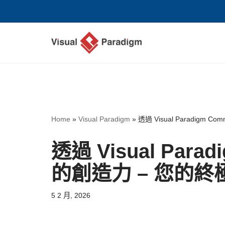
Skip
to
content
Home
»
Visual Paradigm
»
透過 Visual Paradigm
透過 Visual Para
的創造力 – 您的終
5 2 月, 2026