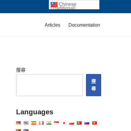
Chinese
(Traditional)
Articles
Documentation
搜尋
搜
尋
Languages